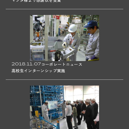
マツダ様より感謝状を受賞
03
SUSTAINABILITY
04
RECRUIT
JOB
GREAT WORKERS
2018.11.07
コーポレートニュース
CROSSTALK
高校生インターンシップ実施
INFOGRAPHICS
REQUIREMENTS
05
TOPICS