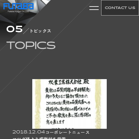
CONTACT US
05
01
トピックス
ABOUT US
TOPICS
CONCEPT
COMPANY
HISTORY
ACCESS
02
WORKS
PRODUCT
TECHNICAL
2018.12.04
コーポレートニュース
MACHINE