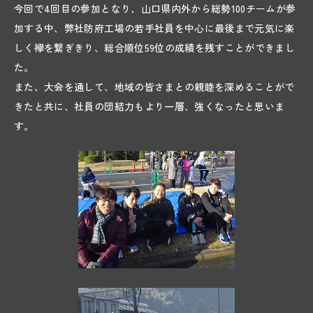
今回で4回目の参加となり、山口県内外から総勢100チームが参
03
加する中、弊社防府工場の若手社員を中心に最後まで元気に楽
SUSTAINABILITY
しく襷を繋ぎきり、総合順位59位の成績を残すことができまし
た。
04
また、大会を通して、地域の皆さまとの親睦を深めることがで
RECRUIT
きたと共に、社員の団結力もより一層、強くなったと思いま
JOB
す。
GREAT WORKERS
CROSSTALK
INFOGRAPHICS
REQUIREMENTS
05
TOPICS