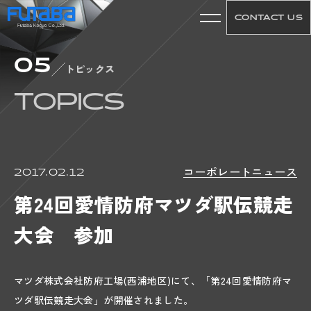
CONTACT US
05
01
トピックス
ABOUT US
TOPICS
CONCEPT
COMPANY
HISTORY
コーポレートニュース
2017.02.12
ACCESS
第24回愛情防府マツダ駅伝競走
02
大会 参加
WORKS
PRODUCT
TECHNICAL
マツダ株式会社防府工場(西浦地区)にて、「第24回愛情防府マ
ツダ駅伝競走大会」が開催されました。
MACHINE