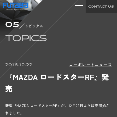
CONTACT US
05
01
トピックス
ABOUT US
TOPICS
CONCEPT
COMPANY
HISTORY
コーポレートニュース
2016.12.22
ACCESS
『MAZDA ロードスターRF』発
02
売
WORKS
PRODUCT
TECHNICAL
新型『MAZDA ロードスターRF』が、12月22日より販売開始さ
れました。
MACHINE