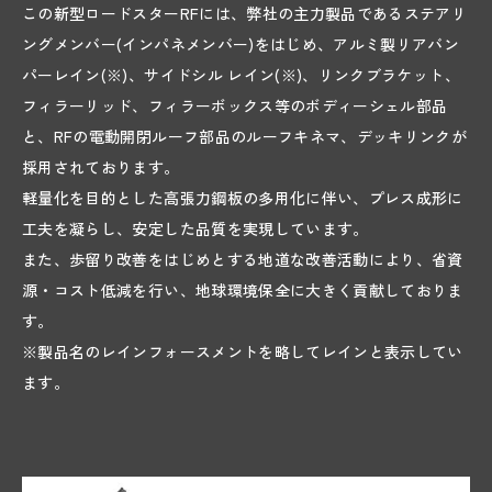
この新型ロードスターRFには、弊社の主力製品であるステアリ
03
ングメンバー(インパネメンバー)をはじめ、アルミ製リアバン
SUSTAINABILITY
パーレイン(※)、サイドシル レイン(※)、リンクブラケット、
フィラーリッド、フィラーボックス等のボディーシェル部品
04
と、RFの電動開閉ルーフ部品のルーフキネマ、デッキリンクが
RECRUIT
採用されております。
JOB
軽量化を目的とした高張力鋼板の多用化に伴い、プレス成形に
GREAT WORKERS
工夫を凝らし、安定した品質を実現しています。
CROSSTALK
また、歩留り改善をはじめとする地道な改善活動により、省資
源・コスト低減を行い、地球環境保全に大きく貢献しておりま
INFOGRAPHICS
す。
REQUIREMENTS
※製品名のレインフォースメントを略してレインと表示してい
05
ます。
TOPICS