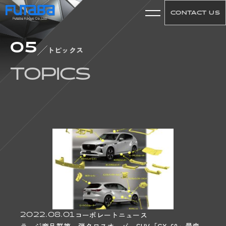
CONTACT US
05
01
トピックス
ABOUT US
TOPICS
CONCEPT
COMPANY
HISTORY
ACCESS
02
WORKS
PRODUCT
TECHNICAL
2022.08.01
コーポレートニュース
MACHINE