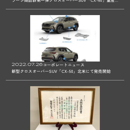
ラージ商品群第一弾クロスオーバーSUV「CX-60」量産開始
03
SUSTAINABILITY
04
RECRUIT
JOB
GREAT WORKERS
2022.07.26
コーポレートニュース
CROSSTALK
新型クロスオーバーSUV「CX-50」北米にて発売開始
INFOGRAPHICS
REQUIREMENTS
05
TOPICS