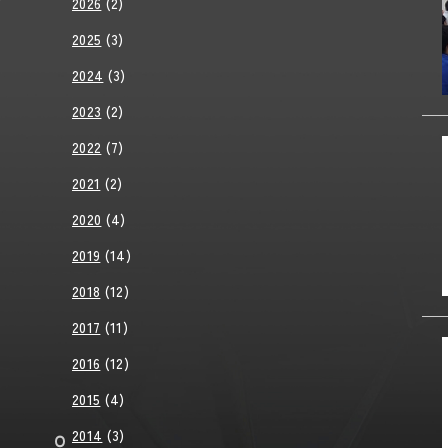
2026
(2)
2025
(3)
2024
(3)
2023
(2)
2022
(7)
2021
(2)
2020
(4)
2019
(14)
2018
(12)
2017
(11)
2016
(12)
2015
(4)
2014
(3)
01