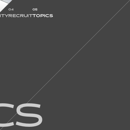
04
05
ITY
RECRUIT
TOPICS
JOB
GREAT
WORKERS
CROSSTALK
INFOGRAPHICS
REQUIREMENTS
CS