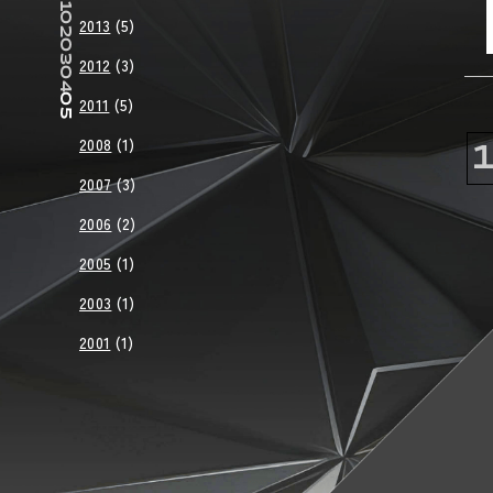
02
2013
(5)
03
2012
(3)
04
05
2011
(5)
2008
(1)
2007
(3)
2006
(2)
2005
(1)
2003
(1)
2001
(1)