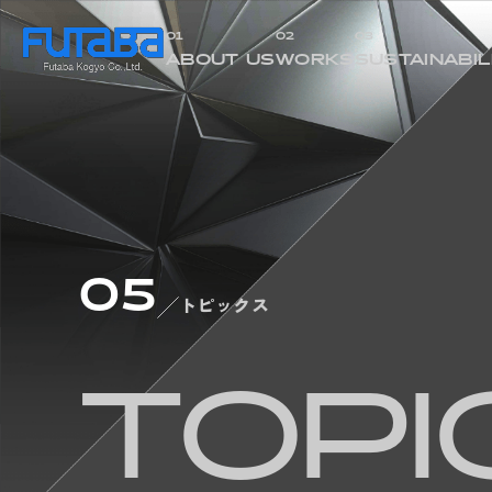
01
02
03
ABOUT US
WORKS
SUSTAINABIL
CONCEPT
PRODUCT
COMPANY
TECHNICAL
HISTORY
MACHINE
ACCESS
05
トピックス
TOPI