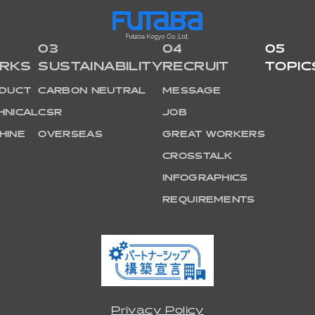
03
04
05
RKS
SUSTAINABILITY
RECRUIT
TOPIC
DUCT
CARBON NEUTRAL
MESSAGE
HNICAL
CSR
JOB
HINE
OVERSEAS
GREAT WORKERS
CROSSTALK
INFOGRAPHICS
REQUIREMENTS
Privacy Policy